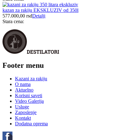
kazan za rakiju EKSKLUZIV od 350l
577.000,00
rsd
Detalji
Stara cena:
Footer menu
Kazani za rakiju
O nama
Aktuelno
Korisni saveti
Video Galerija
Usluge
Zaposlenje
Kontakt
Dodatna oprema