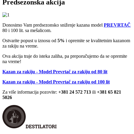
Predsezonska akcija
Donosimo Vam predsezonsko sniženje kazana model
PREVRTAČ
80 i 100 lit. sa mešalicom.
Ostvarite popust u iznosu od
5%
i opremite se kvalitetnim kazanom
za rakiju na vreme.
Ova akcija traje do isteka zaliha, pa preporučujemo da se opremite
na vreme!
Kazan za rakiju - Model Prevrtač za rakiju od 80 lit
Kazan za rakiju - Model Prevrtač za rakiju od 100 lit
Za više informacija pozovite:
+381 24 572 713
ili
+381 65 821
5026