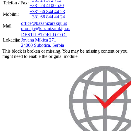
+381 24 572 713
Telefon / Fax:
+381 24 4100 530
+381 66 844 44 23
Mobilni:
+381 66 844 44 24
office@kazanizarakiju.rs
Mail:
prodaja@kazanizarakiju.rs
DESTILATORI D.O.O.
Lokacija:
Jovana Mikica 271
24000 Subotica, Serbia
This block is broken or missing. You may be missing content or you
might need to enable the original module.